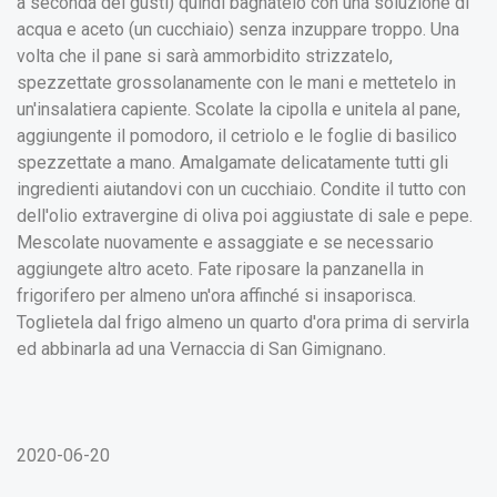
a seconda dei gusti) quindi bagnatelo con una soluzione di
acqua e aceto (un cucchiaio) senza inzuppare troppo. Una
volta che il pane si sarà ammorbidito strizzatelo,
spezzettate grossolanamente con le mani e mettetelo in
un'insalatiera capiente. Scolate la cipolla e unitela al pane,
aggiungente il pomodoro, il cetriolo e le foglie di basilico
spezzettate a mano. Amalgamate delicatamente tutti gli
ingredienti aiutandovi con un cucchiaio. Condite il tutto con
dell'olio extravergine di oliva poi aggiustate di sale e pepe.
Mescolate nuovamente e assaggiate e se necessario
aggiungete altro aceto. Fate riposare la panzanella in
frigorifero per almeno un'ora affinché si insaporisca.
Toglietela dal frigo almeno un quarto d'ora prima di servirla
ed abbinarla ad una Vernaccia di San Gimignano.
2020-06-20